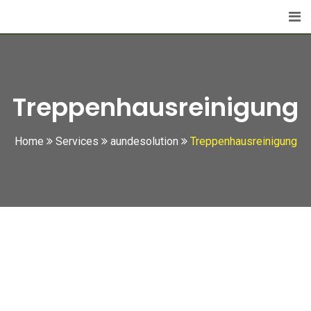
Skip
to
content
Treppenhausreinigung
Home
Services
aundesolution
Treppenhausreinigung