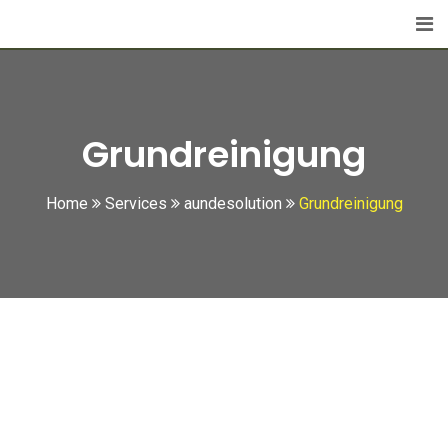
Skip
to
content
Grundreinigung
Home
Services
aundesolution
Grundreinigung